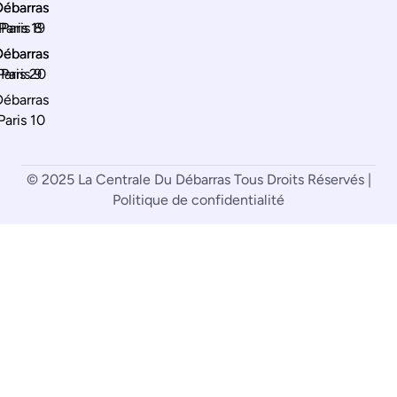
Débarras
Débarras
Paris 19
Paris 8
Débarras
Débarras
Paris 20
Paris 9
Débarras
Paris 10
© 2025 La Centrale Du Débarras Tous Droits Réservés |
Politique de confidentialité