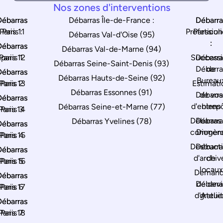
Nos zones d'interventions
Débarras
Débarras
Débarras Île-de-France :
Débarra
Débarra
Paris 11
Paris :
Profession
Particuli
Débarras Val-d'Oise (95)
:
:
Débarras
Débarras
Débarras Val-de-Marne (94)
Paris 12
paris 1
Success
Débarra
Débarras Seine-Saint-Denis (93)
Débarra
de
Débarras
Débarras
Débarras Hauts-de-Seine (92)
Bureau
Paris 13
Paris 2
Estimati
Débarras Essonnes (91)
Débarra
de vos
Débarras
Débarras
d'entrep
biens
Débarras Seine-et-Marne (77)
Paris 14
Paris 3
Débarras
Débarra
Débarras Yvelines (78)
Débarras
Débarras
commerc
Diogèn
Paris 15
Paris 4
Destruct
Débarra
Débarras
Débarras
d'archiv
de
Paris 16
Paris 5
locaux
Deman
Débarras
Débarras
Débarra
de devi
Paris 17
Paris 6
d'Atelie
gratuit
Débarras
Débarras
Paris 18
Paris 7